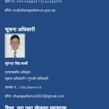
फोन नं.: ०९१-५२६७२९ / ९८५८४३३१११
इमेल:
eo@dhangadhimun.gov.np
सूचना अधिकारी
सुरेन्द्र सिंह कार्की
प्रशासकीय अधिकृत
सूचना अधिकारी / गुनासो अधिकारी
सम्पर्क नं. : ९७६२७७००२९
इमेल:
dhangadhimun2013@gmail.com
शिक्षा, युवा तथा खेलकुद महाशाखा