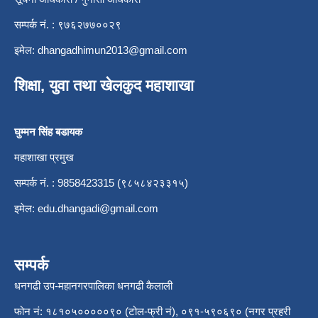
सम्पर्क नं. : ९७६२७७००२९
इमेल:
dhangadhimun2013@gmail.com
शिक्षा, युवा तथा खेलकुद महाशाखा
घुम्मन सिंह बडायक
महाशाखा प्रमुख
सम्पर्क नं. : 9858423315 (९८५८४२३३१५)
इमेल:
edu.dhangadi@gmail.com
सम्पर्क
धनगढी उप-महानगरपालिका धनगढी कैलाली
फोन नं: १८१०५०००००९० (टोल-फ्री नं), ०९१-५९०६९० (नगर प्रहरी