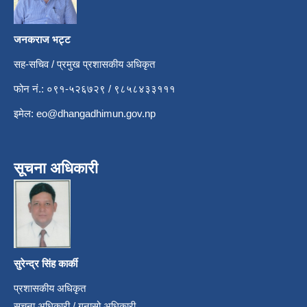
जनकराज भट्ट
सह-सचिव / प्रमुख प्रशासकीय अधिकृत
फोन नं.: ०९१-५२६७२९ / ९८५८४३३१११
इमेल:
eo@dhangadhimun.gov.np
सूचना अधिकारी
सुरेन्द्र सिंह कार्की
प्रशासकीय अधिकृत
सूचना अधिकारी / गुनासो अधिकारी