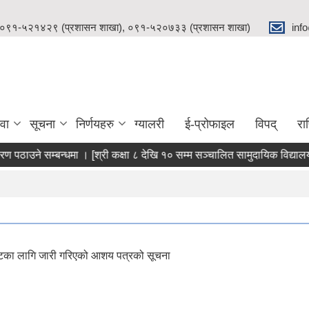
 ०९१-५२१४२९ (प्रशासन शाखा), ०९१-५२०७३३ (प्रशासन शाखा)
inf
वा
सूचना
निर्णयहरु
ग्यालरी
ई-प्रोफाइल
विपद्
रा
 पठाउने सम्बन्धमा । [श्री कक्षा ८ देखि १० सम्म सञ्चालित सामुदायिक विद्यालय
ा छनोटका लागि जारी गरिएको आशय पत्रको सूचना