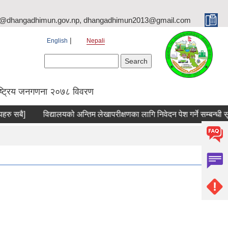
o@dhangadhimun.gov.np, dhangadhimun2013@gmail.com
English
Nepali
Search form
Search
ष्ट्रिय जनगणना २०७८ विवरण
हरु सबै]
विद्यालयको अन्तिम लेखापरीक्षणका लागि निवेदन पेश गर्ने सम्बन्धी सू