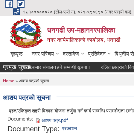
Skip to main content
१८१०५००००९० (टोल-फ्री नं), ०९१-५९०६९० (नगर प्रहरी बल),
धनगढी उप-महानगरपालिका
नगर कार्यपालिकाको कार्यालय, धनगढी
गृहपृष्ठ
नगर परिचय
दस्तावेज
प्रतिवेदन
विधुतीय से
प्रमुख सूचना::
ारीय महिला उद्यम बजार संचालन हने सम्बन्धी सूचना।
दलित छात्राको विवरण
You are here
Home
» आशय पत्रको सूचना
आशय पत्रको सूचना
बृहत/एकिकृत शहरी विकाश योजना तर्जुमा गर्ने कार्य सम्बन्धि परामर्शदात
Documents:
आशय पत्र.pdf
Document Type:
प्रकाशन