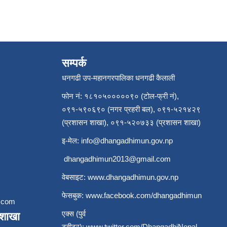
सम्पर्क
धनगढी उप-महानगरपालिका धनगढी कैलाली
फोन नं: १८१०५०००००९० (टोल-फ्री नं),
०९१-५९०६९० (नगर प्रहरी बल), ०९१-५२१४२९
(प्रशासन शाखा), ०९१-५२०७३३ (प्रशासन शाखा)
इ-मेल:
info@dhangadhimun.gov.np
dhangadhimun2013@gmail.com
वेबसाइट:
www.dhangadhimun.gov.np
फेसबुक:
www.facebook.com/dhangadhimun
.com
एक्स (पुर्व
ाशाखा
ट्वीटर):
www.twitter.com/DhangadhiNepal