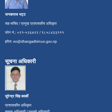
जनकराज भट्ट
सह-सचिव / प्रमुख प्रशासकीय अधिकृत
फोन नं.: ०९१-५२६७२९ / ९८५८४३३१११
इमेल:
eo@dhangadhimun.gov.np
सूचना अधिकारी
सुरेन्द्र सिंह कार्की
प्रशासकीय अधिकृत
सूचना अधिकारी / गुनासो अधिकारी