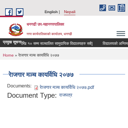
Skip to main content
English
Nepali
धनगढी उप-महानगरपालिका
नगर कार्यपालिकाको कार्यालय, धनगढी
प्रमुख सूचना::
[श्री कक्षा ८ देखि १० सम्म सञ्चालित सामुदायिक विद्यालयहरु सबै]
विद्यालयको अन्तिम ल
You are here
Home
» रेाजगार मञ्च कायर्विधि २०७७
रेाजगार मञ्च कायर्विधि २०७७
Documents:
रेाजगार मञ्च कायर्विधि २०७७.pdf
Document Type:
राजपत्र