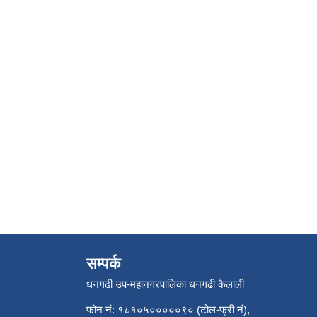
सम्पर्क
धनगढी उप-महानगरपालिका धनगढी कैलाली
फोन नं: १८१०५०००००९० (टोल-फ्री नं),