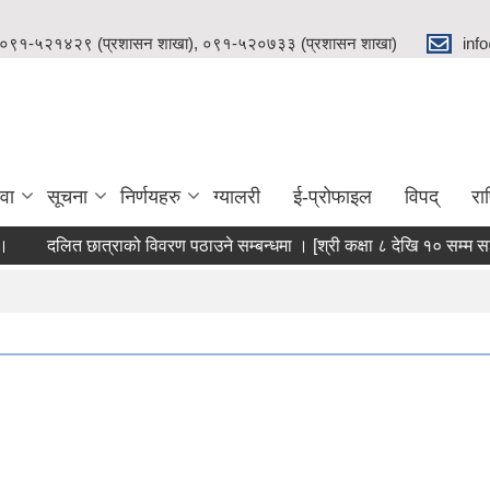
 ०९१-५२१४२९ (प्रशासन शाखा), ०९१-५२०७३३ (प्रशासन शाखा)
inf
वा
सूचना
निर्णयहरु
ग्यालरी
ई-प्रोफाइल
विपद्
रा
दलित छात्राको विवरण पठाउने सम्बन्धमा । [श्री कक्षा ८ देखि १० सम्म सञ्