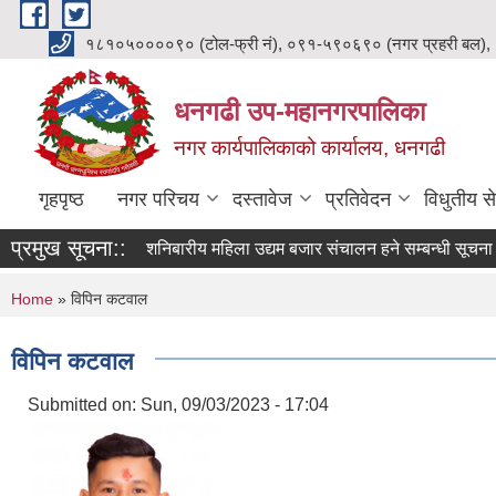
Skip to main content
१८१०५००००९० (टोल-फ्री नं), ०९१-५९०६९० (नगर प्रहरी बल),
धनगढी उप-महानगरपालिका
नगर कार्यपालिकाको कार्यालय, धनगढी
गृहपृष्ठ
नगर परिचय
दस्तावेज
प्रतिवेदन
विधुतीय से
प्रमुख सूचना::
शनिबारीय महिला उद्यम बजार संचालन हने सम्बन्धी सूचना।
You are here
Home
» विपिन कटवाल
विपिन कटवाल
Submitted on:
Sun, 09/03/2023 - 17:04