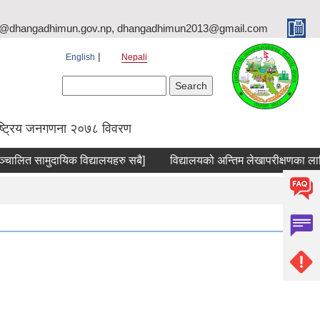
o@dhangadhimun.gov.np, dhangadhimun2013@gmail.com
English
Nepali
Search form
Search
ष्ट्रिय जनगणना २०७८ विवरण
चालित सामुदायिक विद्यालयहरु सबै]
विद्यालयको अन्तिम लेखापरीक्षणका लागि नि