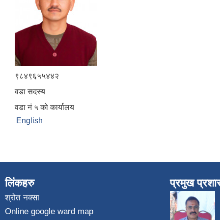
९८४९६५५४४२
वडा सदस्य
वडा नं ५ को कार्यालय
English
लिंकहरु
प्रमुख प्रश
श्रोत नक्सा
Online google ward map