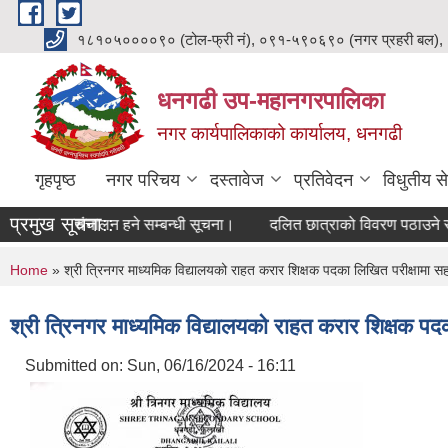
Skip to main content
१८१०५००००९० (टोल-फ्री नं), ०९१-५९०६९० (नगर प्रहरी बल),
धनगढी उप-महानगरपालिका
नगर कार्यपालिकाको कार्यालय, धनगढी
गृहपृष्ठ
नगर परिचय
दस्तावेज
प्रतिवेदन
विधुतीय से
प्रमुख सूचना::
द्यम बजार संचालन हने सम्बन्धी सूचना।
दलित छात्राको विवरण पठाउने सम्ब
You are here
Home
» श्री त्रिनगर माध्यमिक विद्यालयको राहत करार शिक्षक पदका लिखित परीक्षामा सह
श्री त्रिनगर माध्यमिक विद्यालयको राहत करार शिक्षक पद
Submitted on:
Sun, 06/16/2024 - 16:11