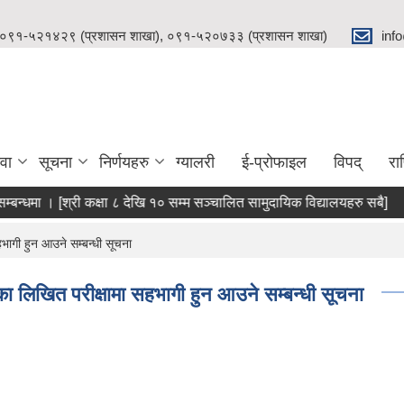
 ०९१-५२१४२९ (प्रशासन शाखा), ०९१-५२०७३३ (प्रशासन शाखा)
inf
वा
सूचना
निर्णयहरु
ग्यालरी
ई-प्रोफाइल
विपद्
रा
न्धमा । [श्री कक्षा ८ देखि १० सम्म सञ्चालित सामुदायिक विद्यालयहरु सबै]
भागी हुन आउने सम्बन्धी सूचना
का लिखित परीक्षामा सहभागी हुन आउने सम्बन्धी सूचना