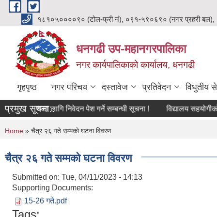
Skip to main content
१८१०५००००९० (टोल-फ्री नं), ०९१-५९०६९० (नगर प्रहरी बल),
धनगढी उप-महानगरपालिका
नगर कार्यपालिकाको कार्यालय, धनगढी
गृहपृष्ठ
नगर परिचय
दस्तावेज
प्रतिवेदन
विधुतीय से
प्रमुख सूचना::
 लेखापरीक्षणका लागि निवेदन पेश गर्ने सम्बन्धी सूचना !
विद्यालय सहयोगीको प
You are here
Home
» चैत्र २६ गते सम्मको घटना विवरण
चैत्र २६ गते सम्मको घटना विवरण
Submitted on:
Tue, 04/11/2023 - 14:13
Supporting Documents:
15-26 गते.pdf
Tags: