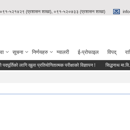
 ०९१-५२१४२९ (प्रशासन शाखा), ०९१-५२०७३३ (प्रशासन शाखा)
inf
वा
सूचना
निर्णयहरु
ग्यालरी
ई-प्रोफाइल
विपद्
रा
दपूर्तिको लागि खुला प्रतियोगितात्मक परीक्षाको विज्ञापन !