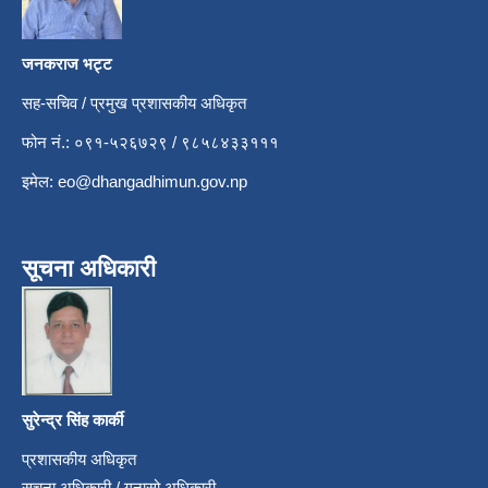
जनकराज भट्ट
सह-सचिव / प्रमुख प्रशासकीय अधिकृत
फोन नं.: ०९१-५२६७२९ / ९८५८४३३१११
इमेल:
eo@dhangadhimun.gov.np
सूचना अधिकारी
सुरेन्द्र सिंह कार्की
प्रशासकीय अधिकृत
सूचना अधिकारी / गुनासो अधिकारी