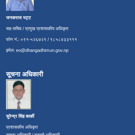
जनकराज भट्ट
सह-सचिव / प्रमुख प्रशासकीय अधिकृत
फोन नं.: ०९१-५२६७२९ / ९८५८४३३१११
इमेल:
eo@dhangadhimun.gov.np
सूचना अधिकारी
सुरेन्द्र सिंह कार्की
प्रशासकीय अधिकृत
सूचना अधिकारी / गुनासो अधिकारी